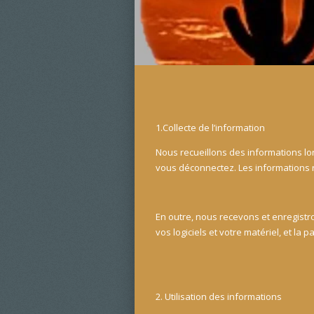
1.Collecte de l’information
Nous recueillons des informations lo
vous déconnectez. Les informations re
En outre, nous recevons et enregistr
vos logiciels et votre matériel, et l
2. Utilisation des informations