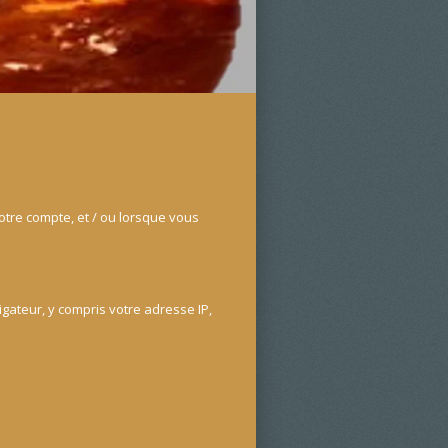
otre compte, et / ou lorsque vous
gateur, y compris votre adresse IP,