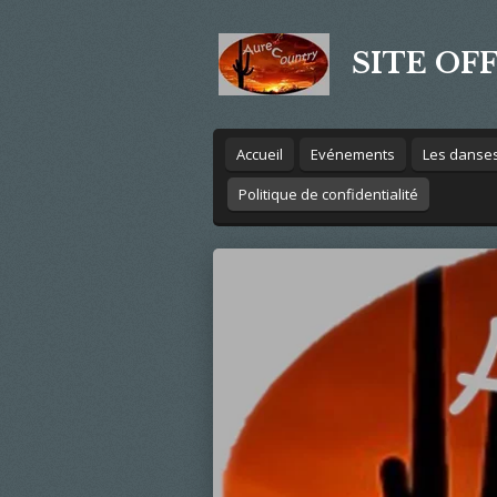
Passer
au
SITE OF
contenu
principal
Accueil
Evénements
Les danse
Politique de confidentialité